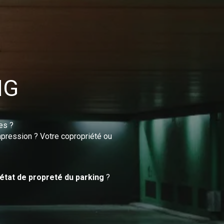
NG
es ?
impression ? Votre copropriété ou
état de propreté du parking
?