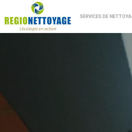
RegioNettoyage L'écologie en action
SERVICES DE NETTOYA